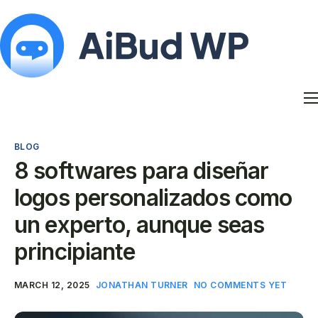
Features
Docs
BLOG
Contact
8 softwares para diseñar
Blog
logos personalizados como
My Account
un experto, aunque seas
principiante
MARCH 12, 2025
JONATHAN TURNER
NO COMMENTS YET