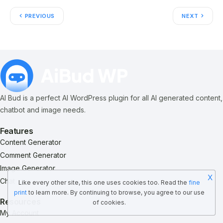
PREVIOUS
NEXT
AI Bud is a perfect AI WordPress plugin for all AI generated content,
chatbot and image needs.
Features
Content Generator
Comment Generator
Image Generator
X
Chat
Like every other site, this one uses cookies too. Read the
fine
print
to learn more. By continuing to browse, you agree to our use
Resources
of cookies.
My Account